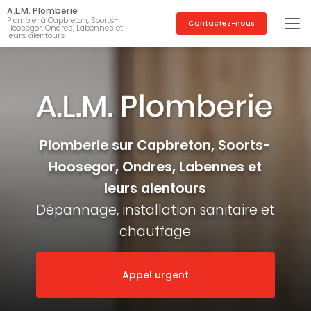
Aller
A.L.M. Plomberie
au
Plombier à Capbreton, Soorts-
Contactez-nous
Hoosegor, Ondres, Labennes et
contenu
leurs alentours
principal
Plomberie sur Capbreton, Soorts-
Hoosegor, Ondres, Labennes et
leurs alentours
Dépannage, installation sanitaire et
chauffage
Appel urgent