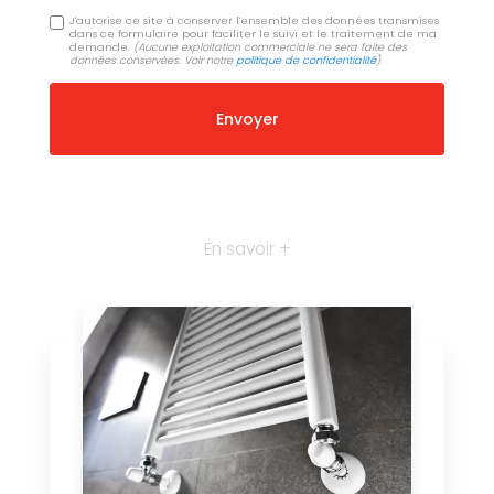
J'autorise ce site à conserver l'ensemble des données transmises
dans ce formulaire pour faciliter le suivi et le traitement de ma
demande.
(Aucune exploitation commerciale ne sera faite des
données conservées. Voir notre
politique de confidentialité
)
En savoir +