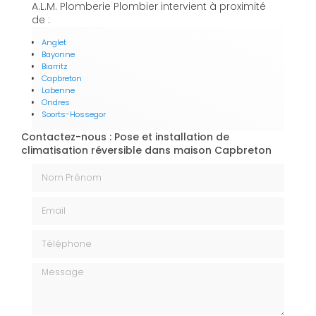
A.L.M. Plomberie Plombier intervient à proximité
de :
Anglet
Bayonne
Biarritz
Capbreton
Labenne
Ondres
Soorts-Hossegor
Contactez-nous : Pose et installation de
climatisation réversible dans maison Capbreton
Nom Prénom
Email
Téléphone
Message