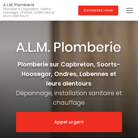
Aller
A.L.M. Plomberie
au
Plombier à Capbreton, Soorts-
Contactez-nous
Hoosegor, Ondres, Labennes et
contenu
leurs alentours
principal
Plomberie sur Capbreton, Soorts-
Hoosegor, Ondres, Labennes et
leurs alentours
Dépannage, installation sanitaire et
chauffage
Appel urgent