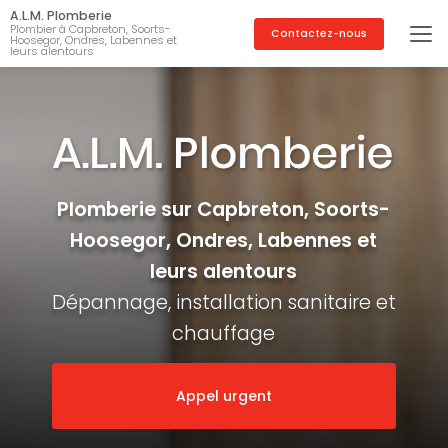
Aller
A.L.M. Plomberie
au
Plombier à Capbreton, Soorts-
Contactez-nous
Hoosegor, Ondres, Labennes et
contenu
leurs alentours
principal
Plomberie sur Capbreton, Soorts-
Hoosegor, Ondres, Labennes et
leurs alentours
Dépannage, installation sanitaire et
chauffage
Appel urgent