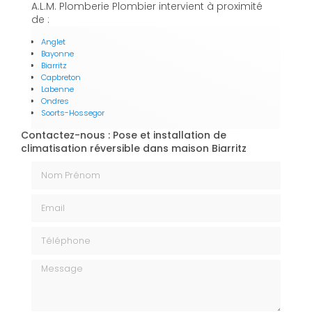
A.L.M. Plomberie Plombier intervient à proximité
de :
Anglet
Bayonne
Biarritz
Capbreton
Labenne
Ondres
Soorts-Hossegor
Contactez-nous : Pose et installation de
climatisation réversible dans maison Biarritz
Nom Prénom
Email
Téléphone
Message