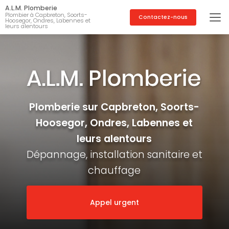
Aller
A.L.M. Plomberie
au
Plombier à Capbreton, Soorts-
Contactez-nous
Hoosegor, Ondres, Labennes et
contenu
leurs alentours
principal
Plomberie sur Capbreton, Soorts-
Hoosegor, Ondres, Labennes et
leurs alentours
Dépannage, installation sanitaire et
chauffage
Appel urgent