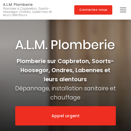
Aller
A.L.M. Plomberie
au
Plombier à Capbreton, Soorts-
Contactez-nous
Hoosegor, Ondres, Labennes et
contenu
leurs alentours
principal
Plomberie sur Capbreton, Soorts-
Hoosegor, Ondres, Labennes et
leurs alentours
Dépannage, installation sanitaire et
chauffage
Appel urgent